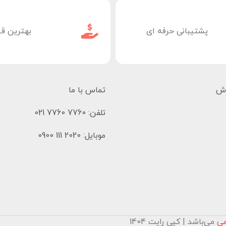
پشتیبانی حرفه ای
بهترین ق
وش
تماس با ما
تلفن: 7760 7760 021
موبایل: 2020 111 0900
می
می‌باشد | کپی رایت 1404