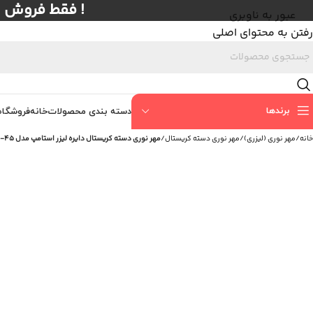
! فقط فروش عمده با حداق
عبور به ناوبری
رفتن به محتوای اصلی
برندها
دسته بندی محصولات
خانه
فروشگاه
خانه
/
مهر نوری (لیزری)
/
مهر نوری دسته کریستال
/
مهر نوری دسته کریستال دایره لیزر استامپ مدل B-45