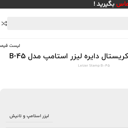
ماس
بگیرید
!
لیست قیم
یستال دایره لیزر استامپ مدل B-45
Leizer Stamp B-45
لیزر استامپ و تانیش