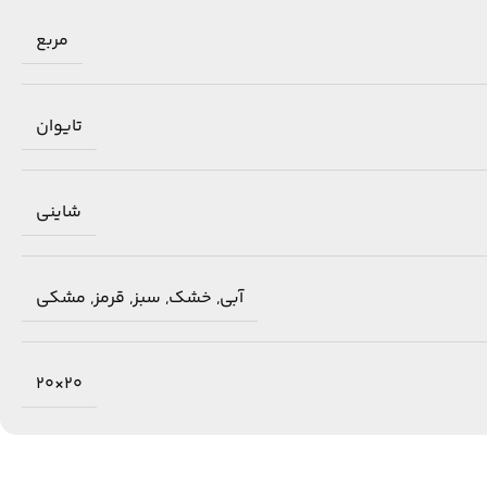
مربع
تایوان
شاینی
آبی
,
خشک
,
سبز
,
قرمز
,
مشکی
20×20