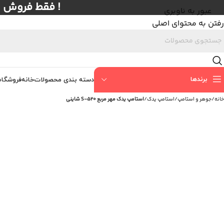
! فقط فروش عمده با حداق
عبور به ناوبری
رفتن به محتوای اصلی
برندها
دسته بندی محصولات
خانه
فروشگاه
خانه
/
جوهر و استامپ
/
استامپ یدک
/
استامپ یدک مهر مربع S-520 شاینی