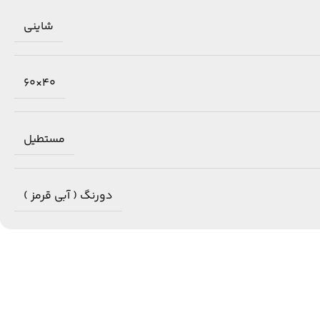
شاینی
40×60
مستطیل
دورنگ ( آبی قرمز )