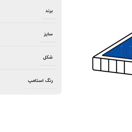
برند
سایز
شکل
رنگ استامپ