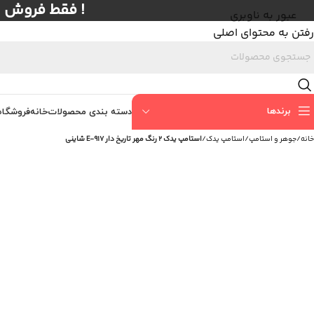
! فقط فروش عمده با حداق
عبور به ناوبری
رفتن به محتوای اصلی
برندها
دسته بندی محصولات
خانه
فروشگاه
خانه
/
جوهر و استامپ
/
استامپ یدک
/
استامپ یدک 2 رنگ مهر تاریخ دار E-917 شاینی