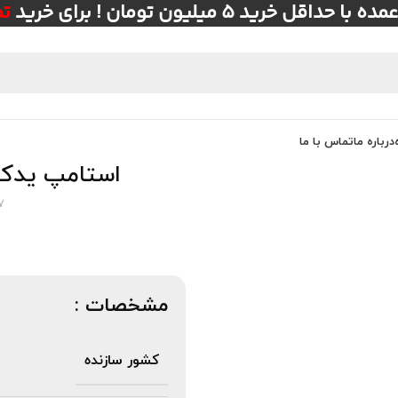
ل خرید ۵ میلیون تومان ! برای خرید
ت
درباره ما
تماس با ما
استامپ یدک 2 رنگ مهر تاریخ دار E-917 ش
7
مشخصات :
کشور سازنده