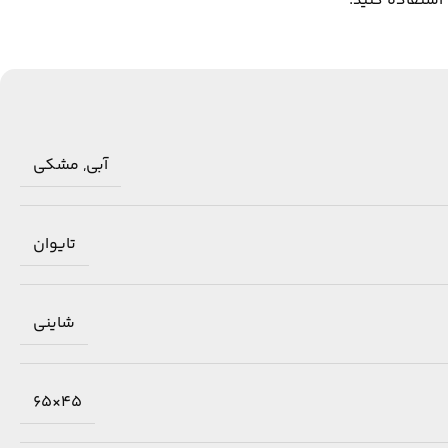
استفاده کنید.
آبی
,
مشکی
تایوان
شاینی
45×65