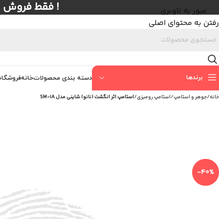
! فقط فروش عمده با حداق
عبور به ناوبری
رفتن به محتوای اصلی
برندها
دسته بندی محصولات
خانه
فروشگاه
خانه
/
جوهر و استامپ
/
استامپ رومیزی
/
استامپ اثر انگشت (نانو) شاینی مدل SM-1A
-40%