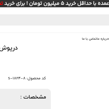
ل خرید ۵ میلیون تومان ! برای خرید
ت
درباره ما
تماس با ما
درپوش مهر S-844 
کد محصول: S-1824-8
مشخصات :