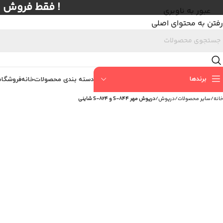
! فقط فروش عمده با حداق
عبور به ناوبری
رفتن به محتوای اصلی
برندها
دسته بندی محصولات
خانه
فروشگاه
خانه
/
سایر محصولات
/
درپوش
/
درپوش مهر S-844 و S-824 شاینی