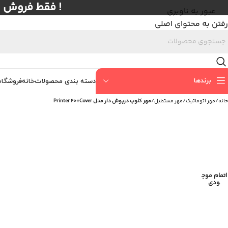
! فقط فروش عمده با حداق
عبور به ناوبری
رفتن به محتوای اصلی
برندها
دسته بندی محصولات
خانه
فروشگاه
خانه
/
مهر اتوماتیک
/
مهر مستطیل
/
مهر کلوپ درپوش دار مدل Printer 20+Cover
اتمام موج
ودی