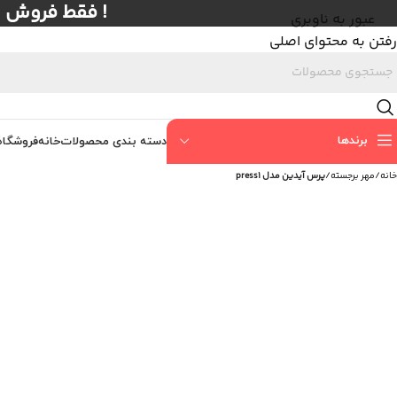
! فقط فروش عمده با حداق
عبور به ناوبری
رفتن به محتوای اصلی
برندها
دسته بندی محصولات
خانه
فروشگاه
خانه
/
مهر برجسته
/
پرس آیدین مدل press1