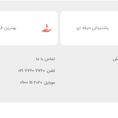
پشتیبانی حرفه ای
بهترین ق
وش
تماس با ما
تلفن: 7760 7760 021
موبایل: 2020 111 0900