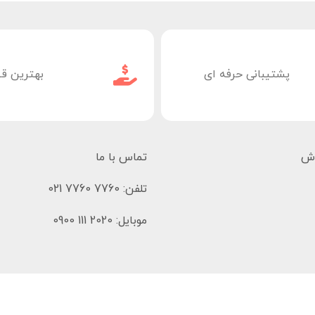
پشتیبانی حرفه ای
بهترین ق
وش
تماس با ما
تلفن: 7760 7760 021
موبایل: 2020 111 0900