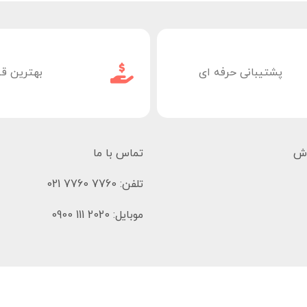
پشتیبانی حرفه ای
بهترین ق
وش
تماس با ما
تلفن: 7760 7760 021
موبایل: 2020 111 0900