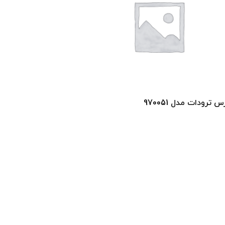
س ترودات مدل 970051