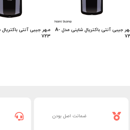
مـهر‬ ‫‫جیبی‬ ‫آنتی‬ ‫باکتریال شاینی مدل‬ A-
723‬‬
722
ضمانت اصل بودن