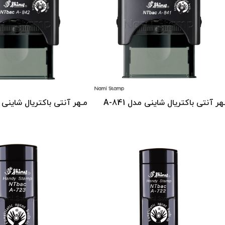
تی باکتریال شاینی مدل A-841
مـهر‬ ‫آنتی‬ ‫باکتریال شاینی مدل‬ A-842