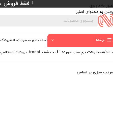
! فقط فروش عمده با حداقل
عبور به ناوبری
رفتن به محتوای اصلی
برندها
دسته بندی محصولات
خانه
فروشگاه
خانه
/
محصولات برچسب خورده “فقخیشف trodat ترودات استامپ یدک مهر حرفه ای 5211 فقخیشف trodat ترودات استامپ یدک مهر حرفه ای 5211 ترودات”
مرتب سازی بر اساس