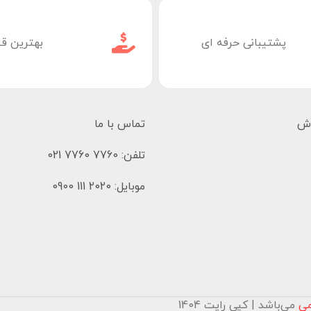
پشتیبانی حرفه ای
بهترین ق
وش
تماس با ما
تلفن: 7760 7760 021
موبایل: 2020 111 0900
می
می‌باشد | کپی رایت 1404