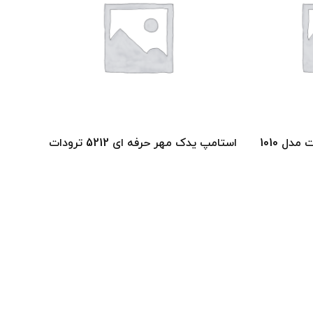
دل 1010
استامپ یدک مهر حرفه ای 5212 ترودات