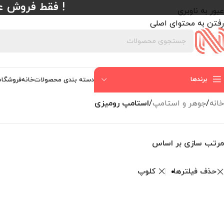
! فقط فروش عمده با حداقل
عبور به ناوبری
رفتن به محتوای اصلی
برندها
دسته بندی محصولات
خانه
فروشگاه
خانه
/
جوهر و استامپ
/
استامپ رومیزی
مرتب سازی بر اساس
حذف فیلترها
کلوپ